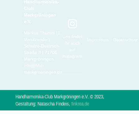
Handharmonika-
Club
Markgröningen
e.V.
Markus Thumm (1.
Uns findet
Vorsitzender)
Impressum
Datenschutz
ihr auch
Schulze-Delitzsch-
auf
Straße 8 | 71706
Instagram
Markgröningen
info@hhc-
markgroeningen.de
Handharmonika-Club Markgröningen e.V. © 2023,
Gestaltung: Natascha Findeis,
finkrea.de