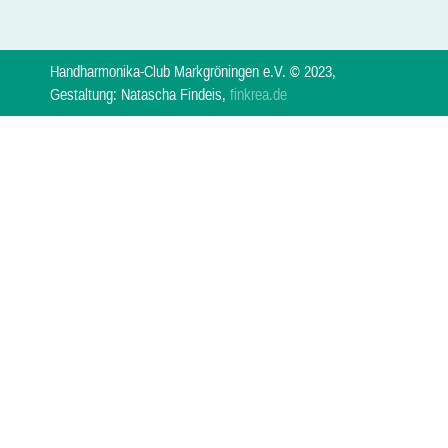
Handharmonika-Club Markgröningen e.V. © 2023,
Gestaltung: Natascha Findeis,
finkrea.de