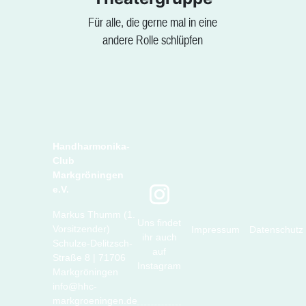
Für alle, die gerne mal in eine
andere Rolle schlüpfen
Handharmonika-
Club
Markgröningen
e.V.
Markus Thumm (1.
Uns findet
Vorsitzender)
Impressum
Datenschutz
ihr auch
Schulze-Delitzsch-
auf
Straße 8 | 71706
Instagram
Markgröningen
info@hhc-
markgroeningen.de